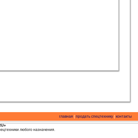
главная
|
продать спецтехнику
|
контакты
RU»
спецтехники любого назначения.