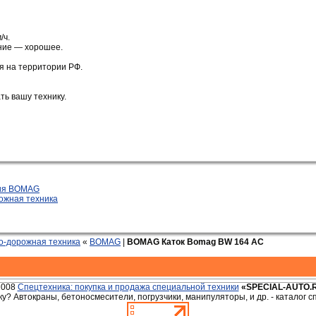
/ч.
ние — хорошее.
я на территории РФ.
ь вашу технику.
ния BOMAG
ожная техника
о-дорожная техника
«
BOMAG
|
BOMAG Каток Bomag BW 164 AC
2008
Спецтехника: покупка и продажа специальной техники
«SPECIAL-AUTO.
у? Автокраны, бетоносмесители, погрузчики, манипуляторы, и др. - каталог 