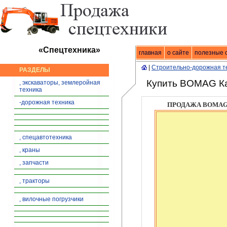
«Спецтехника»
главная
Спецтехника
о сайте
|
продажа спец
полезные 
|
Строительно-дорожная т
РАЗДЕЛЫ
Купить BOMAG К
, экскаваторы, землеройная
техника
-дорожная техника
ПРОДАЖА BOMAG 
, спецавтотехника
, краны
, запчасти
, тракторы
, вилочные погрузчики