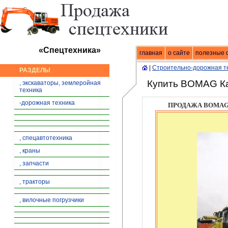
«Спецтехника»
главная
Спецтехника
о сайте
|
продажа спец
полезные 
|
Строительно-дорожная т
РАЗДЕЛЫ
Купить BOMAG К
, экскаваторы, землеройная
техника
-дорожная техника
ПРОДАЖА BOMAG 
, спецавтотехника
, краны
, запчасти
, тракторы
, вилочные погрузчики