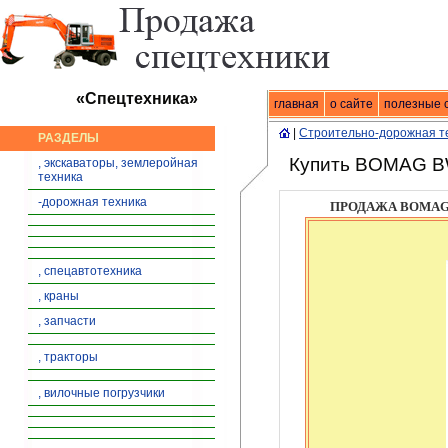
«Спецтехника»
главная
Спецтехника
о сайте
|
продажа спец
полезные 
|
Строительно-дорожная т
РАЗДЕЛЫ
Купить BOMAG BW
, экскаваторы, землеройная
техника
-дорожная техника
ПРОДАЖА BOMAG 
, спецавтотехника
, краны
, запчасти
, тракторы
, вилочные погрузчики