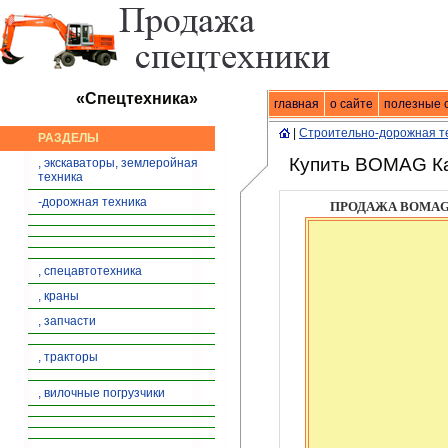
«Спецтехника»
главная
Спецтехника
о сайте
|
продажа спец
полезные 
|
Строительно-дорожная т
РАЗДЕЛЫ
Купить BOMAG К
, экскаваторы, землеройная
техника
-дорожная техника
ПРОДАЖА BOMAG 
, спецавтотехника
, краны
, запчасти
, тракторы
, вилочные погрузчики