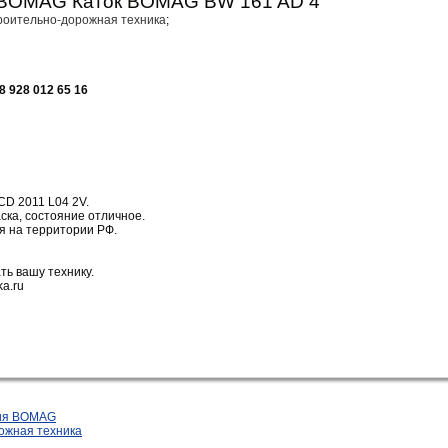
 BOMAG Каток BOMAG BW 161 AD 4
роительно-дорожная техника
;
8 928 012 65 16
CD 2011 L04 2V.
ска, состояние отличное.
я на территории РФ.
ь вашу технику.
ka.ru
ния BOMAG
ожная техника