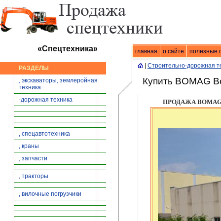
«Спецтехника»
главная
Спецтехника
о сайте
|
продажа спец
полезные 
|
Строительно-дорожная т
РАЗДЕЛЫ
Купить BOMAG B
, экскаваторы, землеройная
техника
-дорожная техника
ПРОДАЖА BOMAG 
, спецавтотехника
, краны
, запчасти
, тракторы
, вилочные погрузчики