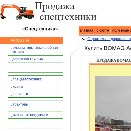
«Спецтехника»
главная
Спецтехника
о сайте
|
продажа спец
полезные 
|
Строительно-дорожная т
РАЗДЕЛЫ
Купить BOMAG Ас
, экскаваторы, землеройная
техника
-дорожная техника
ПРОДАЖА BOMAG
, спецавтотехника
, краны
, запчасти
, тракторы
, вилочные погрузчики