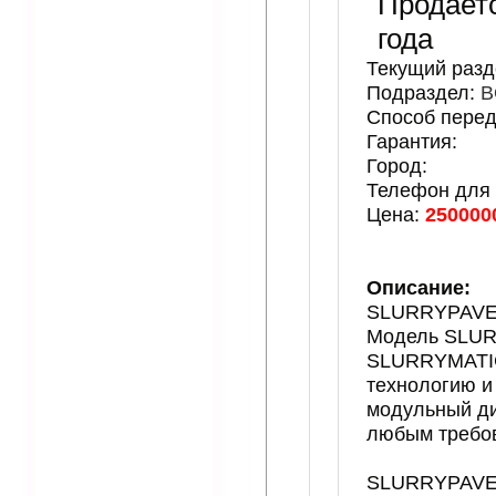
Продает
года
Текущий разд
Подраздел:
B
Способ перед
Гарантия:
Город:
Телефон для 
Цена:
250000
Описание:
SLURRYPAVER
Модель SLURR
SLURRYMATIC
технологию и
модульный д
любым требо
SLURRYPAVER